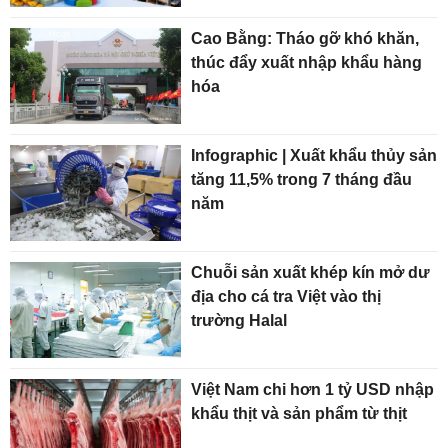
Cao Bằng: Tháo gỡ khó khăn,
thúc đẩy xuất nhập khẩu hàng
hóa
Infographic | Xuất khẩu thủy sản
tăng 11,5% trong 7 tháng đầu
năm
Chuỗi sản xuất khép kín mở dư
địa cho cá tra Việt vào thị
trường Halal
Việt Nam chi hơn 1 tỷ USD nhập
khẩu thịt và sản phẩm từ thịt