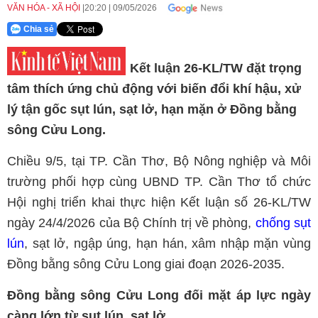
VĂN HÓA - XÃ HỘI
20:20
|
09/05/2026
Chia sẻ
Kết luận 26-KL/TW đặt trọng
tâm thích ứng chủ động với biến đổi khí hậu, xử
lý tận gốc sụt lún, sạt lở, hạn mặn ở Đồng bằng
sông Cửu Long.
Chiều 9/5, tại TP. Cần Thơ, Bộ Nông nghiệp và Môi
trường phối hợp cùng UBND TP. Cần Thơ tổ chức
Hội nghị triển khai thực hiện Kết luận số 26-KL/TW
ngày 24/4/2026 của Bộ Chính trị về phòng,
chống sụt
lún
, sạt lở, ngập úng, hạn hán, xâm nhập mặn vùng
Đồng bằng sông Cửu Long giai đoạn 2026-2035.
Đồng bằng sông Cửu Long đối mặt áp lực ngày
càng lớn từ sụt lún, sạt lở