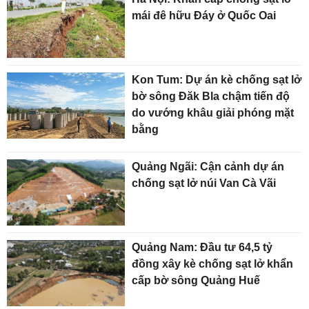
mái đê hữu Đáy ở Quốc Oai
Kon Tum: Dự án kè chống sạt lở
bờ sông Đăk Bla chậm tiến độ
do vướng khâu giải phóng mặt
bằng
Quảng Ngãi: Cận cảnh dự án
chống sạt lở núi Van Cà Vãi
Quảng Nam: Đầu tư 64,5 tỷ
đồng xây kè chống sạt lở khẩn
cấp bờ sông Quảng Huế