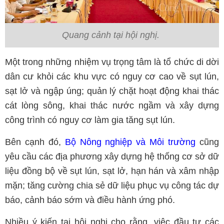
Quang cảnh tại hội nghị.
Một trong những nhiệm vụ trọng tâm là tổ chức di dời
dân cư khỏi các khu vực có nguy cơ cao về sụt lún,
sạt lở và ngập úng; quản lý chặt hoạt động khai thác
cát lòng sông, khai thác nước ngầm và xây dựng
công trình có nguy cơ làm gia tăng sụt lún.
Bên cạnh đó,
Bộ Nông nghiệp và Môi trường
cũng
yêu cầu các địa phương xây dựng hệ thống cơ sở dữ
liệu đồng bộ về sụt lún, sạt lở, hạn hán và xâm nhập
mặn; tăng cường chia sẻ dữ liệu phục vụ công tác dự
báo, cảnh báo sớm và điều hành ứng phó.
Nhiều ý kiến tại hội nghị cho rằng, việc đầu tư các