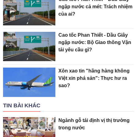
ngập nước cả mét: Trách nhiệm
của ai?
Cao tốc Phan Thiết - Dầu Giây
ngập nước: Bộ Giao thông Vận
tải yêu cầu gì?
Xôn xao tin "hãng hàng không
Việt xin phá sản": Thực hư ra
sao?
TIN BÀI KHÁC
Ngành gỗ tái định vị thị trường
trong nước