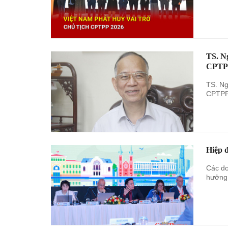
TS. N
CPTP
TS. Ng
CPTPP 
Hiệp 
Các do
hưởng 