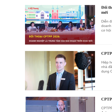
Đối th
mới
Diễn đ
doanh 
cơ hội
CPTPP
Hiệp h
nhà đầ
dụng 
CPTPP
CPTPP 