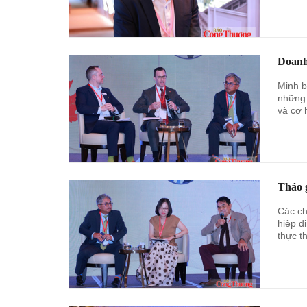
Doanh
Minh b
những 
và cơ 
Tháo 
Các ch
hiệp đ
thực th