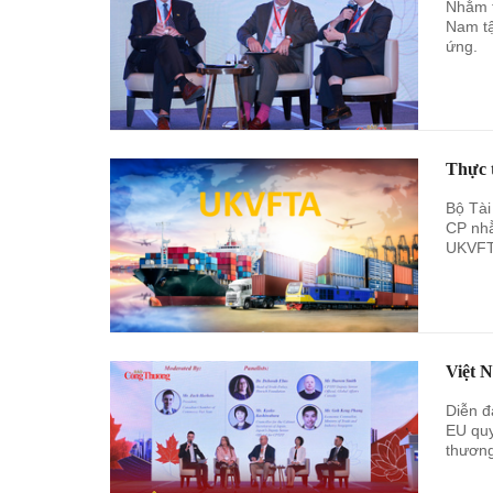
Nhằm t
Nam tậ
ứng.
Thực 
Bộ Tài
CP nhằ
UKVFT
Việt 
Diễn đ
EU quy
thương