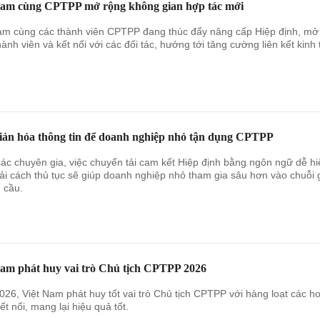
Nam cùng CPTPP mở rộng không gian hợp tác mới
am cùng các thành viên CPTPP đang thúc đẩy nâng cấp Hiệp định, mở
hành viên và kết nối với các đối tác, hướng tới tăng cường liên kết kinh 
iản hóa thông tin để doanh nghiệp nhỏ tận dụng CPTPP
ác chuyên gia, việc chuyển tải cam kết Hiệp định bằng ngôn ngữ dễ hi
ải cách thủ tục sẽ giúp doanh nghiệp nhỏ tham gia sâu hơn vào chuỗi 
n cầu.
Nam phát huy vai trò Chủ tịch CPTPP 2026
26, Việt Nam phát huy tốt vai trò Chủ tịch CPTPP với hàng loạt các ho
ết nối, mang lại hiệu quả tốt.