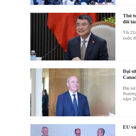
Thủ t
đối tá
Tối 21
cuộc đ
Đại s
Cana
Đại sứ
thương
năm 20
EU và