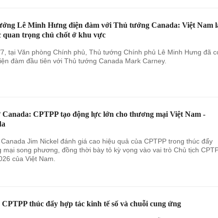
ướng Lê Minh Hưng điện đàm với Thủ tướng Canada: Việt Nam l
c quan trọng chủ chốt ở khu vực
/7, tại Văn phòng Chính phủ, Thủ tướng Chính phủ Lê Minh Hưng đã c
iện đàm đầu tiên với Thủ tướng Canada Mark Carney.
ứ Canada: CPTPP tạo động lực lớn cho thương mại Việt Nam -
da
 Canada Jim Nickel đánh giá cao hiệu quả của CPTPP trong thúc đẩy
 mại song phương, đồng thời bày tỏ kỳ vọng vào vai trò Chủ tịch CPT
26 của Việt Nam.
 CPTPP thúc đẩy hợp tác kinh tế số và chuỗi cung ứng