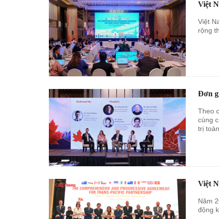
Việt 
Việt N
rộng t
Đơn g
Theo c
cùng c
trị toà
Việt 
Năm 20
động k