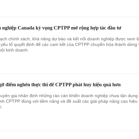
 nghiệp Canada kỳ vọng CPTPP mở rộng hợp tác đầu tư
ạch chính sách, khả năng dự báo và kết nối doanh nghiệp được xem l
yếu tố quyết định để các cam kết của CPTPP chuyển hóa thành dòng
hội kinh doanh.
gỡ điểm nghẽn thực thi để CPTPP phát huy hiệu quả hơn
uyên gia nhận định những rào cản khiến doanh nghiệp chưa tận dụng
ịnh CPTPP đúng với tiềm năng và đề xuất các giải pháp nâng cao hiệu
i.