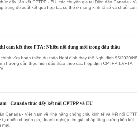
húc đẩy liên kết CPTPP - EU, các chuyên gia tại Diễn đàn Canada - Vi
p trung đề xuất kết quả hợp tác cụ thể ở mảng kinh tế số và chuỗi cu
thi cam kết theo FTA: Nhiều nội dung mới trong đấu thầu
 chính vừa hoàn thiện dự thảo Nghị định thay thế Nghị định 95/2020/N
m hướng dẫn thực hiện đấu thầu theo các hiệp định CPTPP, EVFTA,
A.
Nam - Canada thúc đẩy kết nối CPTPP và EU
àn Canada - Việt Nam về Khả năng chống chịu kinh tế và Kết nối CPTP
 tụ nhiều chuyên gia, doanh nghiệp tìm giải pháp tăng cường liên kết
 mại.