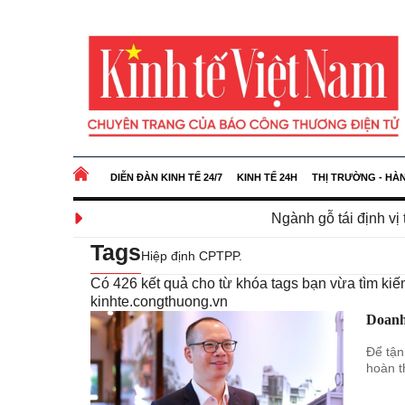
DIỄN ĐÀN KINH TẾ 24/7
KINH TẾ 24H
THỊ TRƯỜNG - HÀ
Ngành gỗ tái định vị thị trường trong 
Tags
Hiệp định CPTPP.
Có
426
kết quả cho từ khóa tags bạn vừa tìm k
kinhte.congthuong.vn
Doanh 
Để tận
hoàn t