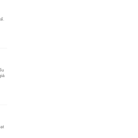
tế.
ểu
giá
ạt