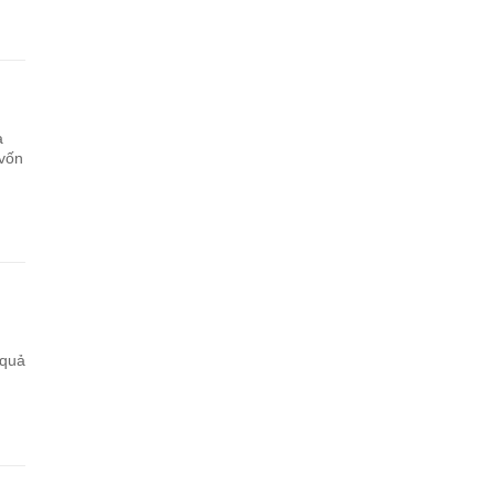
à
 vốn
 quả