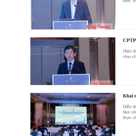
Anh, m
CPTPP
Hiện đ
chịu c
Khai 
Diễn đ
tầm nh
thực c