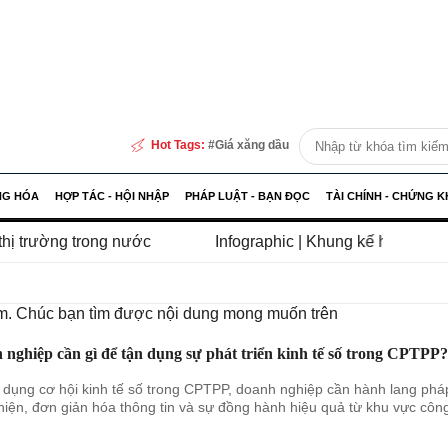
Hot Tags:
Giá xăng dầu
NG HÓA
HỢP TÁC - HỘI NHẬP
PHÁP LUẬT - BẠN ĐỌC
TÀI CHÍNH - CHỨNG 
nước
Infographic | Khung kế hoạch thời gian cố định t
iếm. Chúc bạn tìm được nội dung mong muốn trên
nghiệp cần gì để tận dụng sự phát triển kinh tế số trong CPTPP?
 dụng cơ hội kinh tế số trong CPTPP, doanh nghiệp cần hành lang pháp
hiện, đơn giản hóa thông tin và sự đồng hành hiệu quả từ khu vực côn