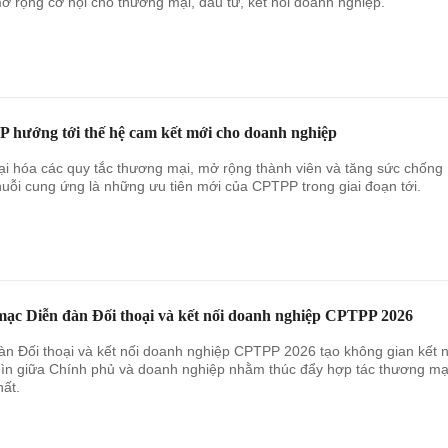
ở rộng cơ hội cho thương mại, đầu tư, kết nối doanh nghiệp.
 hướng tới thế hệ cam kết mới cho doanh nghiệp
ại hóa các quy tắc thương mại, mở rộng thành viên và tăng sức chống
huỗi cung ứng là những ưu tiên mới của CPTPP trong giai đoạn tới.
mạc Diễn đàn Đối thoại và kết nối doanh nghiệp CPTPP 2026
àn Đối thoại và kết nối doanh nghiệp CPTPP 2026 tạo không gian kết n
ìn giữa Chính phủ và doanh nghiệp nhằm thúc đẩy hợp tác thương mạ
hất.